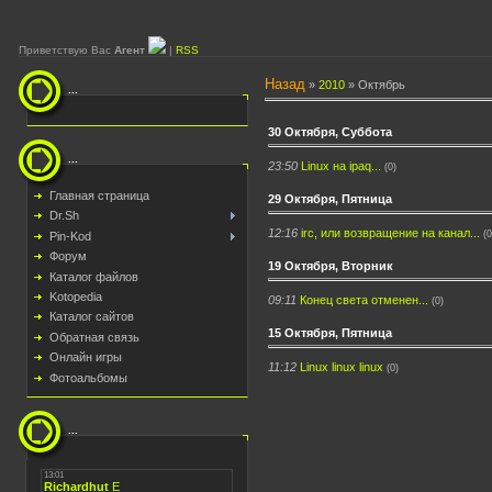
Приветствую Вас
Агент
|
RSS
Назад
»
2010
»
Октябрь
...
30 Октября, Суббота
...
23:50
Linux на ipaq...
(0)
Главная страница
29 Октября, Пятница
Dr.Sh
12:16
irc, или возвращение на канал...
(0
Pin-Kod
Форум
19 Октября, Вторник
Каталог файлов
Kotopedia
09:11
Конец света отменен...
(0)
Каталог сайтов
15 Октября, Пятница
Обратная связь
Онлайн игры
11:12
Linux linux linux
(0)
Фотоальбомы
...