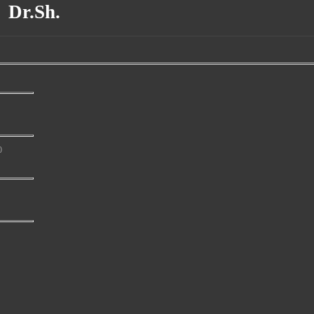
Dr.Sh.
)