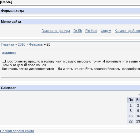
[
Dr.Sh.
]
Форма входа
Меню сайта
Главная страница
Dr.Sh
Pin-Kod
Форум
Каталог файлов
Главная
»
2010
»
Февраль
»
25
#sh0009
...Просто как-то пришло в голову найти самую высокую точку. И прикинул, что выше к
Там был целый пояс кошек...
Кот очень плохо дисконнектится... Да и есть нечего.Есть конечно биогель -желеобра
Calendar
Пн
Вт
1
2
8
9
15
16
22
23
Полная версия сайта