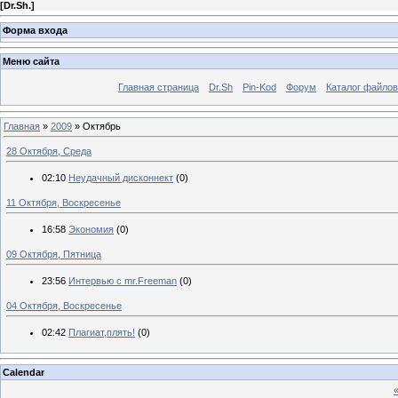
[
Dr.Sh.
]
Форма входа
Меню сайта
Главная страница
Dr.Sh
Pin-Kod
Форум
Каталог файлов
Главная
»
2009
»
Октябрь
28 Октября, Среда
02:10
Неудачный дисконнект
(0)
11 Октября, Воскресенье
16:58
Экономия
(0)
09 Октября, Пятница
23:56
Интервью с mr.Freeman
(0)
04 Октября, Воскресенье
02:42
Плагиат,плять!
(0)
Calendar